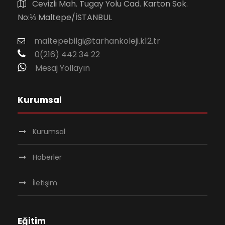
Cevizli Mah. Tugay Yolu Cad. Karton Sok.
No:⅓ Maltepe/İSTANBUL
maltepebilgi@tarhankoleji.k12.tr
0(216) 442 34 22
Mesaj Yollayın
Kurumsal
Kurumsal
Haberler
İletişim
Eğitim