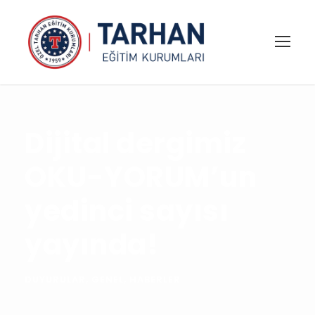
Dijital dergimiz
OKU-YORUM’un
yedinci sayısı
yayında!
DUYURULAR
,
GENEL
,
HABERLER