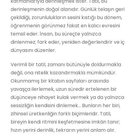
katmanlarıyla derinleşmek ister. Tatil, bu
derinleşmenin doğal alanıdır. Günlük telaşın geri
çekildiği, zorunlulukların sesini kıstığı bu dönem,
öğrenmenin görünmez fakat en kalıcı evresini
temsil eder. İnsan, bu süreçte yalnızca
dinlenmez; fark eder, yeniden değerlendirir ve iç
dünyasını düzenler.
Verimli bir tatil, zamanı bütünüyle doldurmakla
değil, ona nitelik kazandırmakla mümkündür.
Okunmamış bir kitabın sayfaları arasında
yavaşça ilerlemek, uzun süredir ertelenen bir
düşünceye nihayet kulak vermek ya da yalnızca
sessizliğin kendisini dinlemek… Bunların her biri,
zihinsel üretkenliğin farklı biçimleridir. Tatil,
bireyin kendi ritmini keşfetmesine imkân tanır;
hızın yerini derinlik, tekrarın yerini anlam alır.